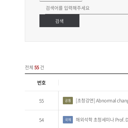
검색
전체
55
건
번호
[초청강연] Abnormal changes in mot
55
공통
해외석학 초청세미나 Prof. David S
54
국제