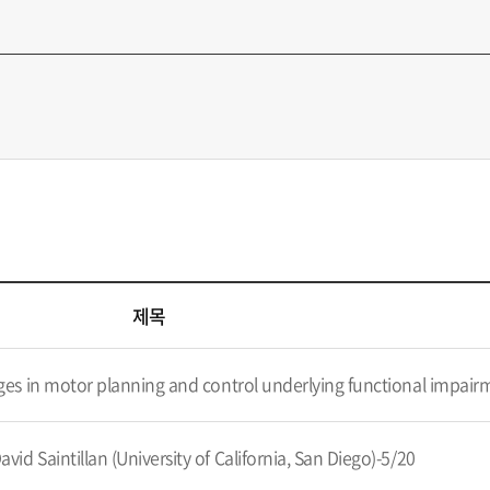
제목
or planning and control underlying functional impairments in neurological di
aintillan (University of California, San Diego)-5/20