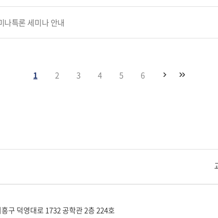
세미나특론 세미나 안내
1
2
3
4
5
6
교내주요사이트
경희대학교 관련기관
흥구 덕영대로 1732 공학관 2층 224호