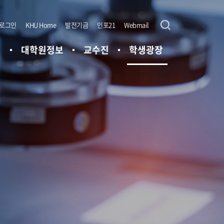
로그인
KHU Home
발전기금
인포21
Webmail
정
대학원정보
교수진
학생광장